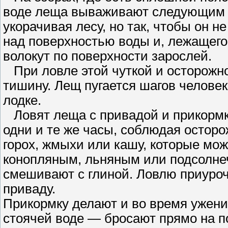
воде леща вываживают следующим о
укорачивая лесу, но так, чтобы он н
над поверхностью воды и, лежащего 
волокут по поверхности зарослей.
При ловле этой чуткой и осторожн
тишину. Лещ пугается шагов человек
лодке.
Ловят леща с привадой и прикормк
одни и те же часы, соблюдая осторо
горох, жмыхи или кашу, которые мо
конопляным, льняным или подсолне
смешивают с глиной. Ловлю приуроч
приваду.
Прикормку делают и во время ужени
стоячей воде — бросают прямо на п