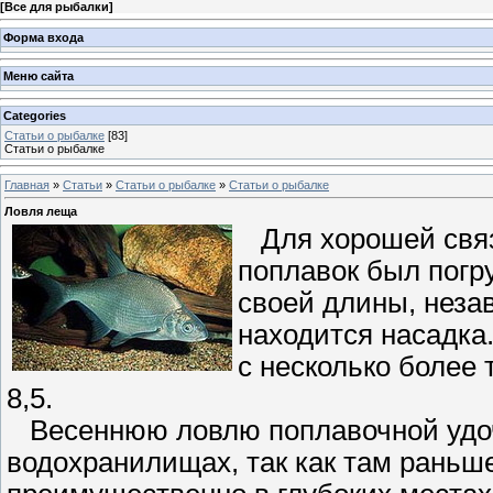
[
Все для рыбалки
]
Форма входа
Меню сайта
Categories
Статьи о рыбалке
[83]
Статьи о рыбалке
Главная
»
Статьи
»
Статьи о рыбалке
»
Статьи о рыбалке
Ловля леща
Для хорошей связи
поплавок был погру
своей длины, незав
находится насадка
с несколько более
8,5.
Весеннюю ловлю поплавочной удочк
водохранилищах, так как там раньш