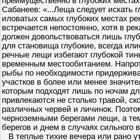
преимущественно в глубоких местах.
Сабанеев: «...Леща следует искать 
иловатых самых глубоких местах ре
встречается непостоянно, хотя в рек
должен довольствоваться лишь глу
для становища глубокие, всегда или
речные лещи избегают глубокой тин
временным местообитанием. Напроти
рыбы по необходимости придерживаю
участков в более или менее значите
которым подходят лишь по ночам для
привлекаются не столько травой, ско
различных червей и личинок. Поэто
черноземными берегами лещи, а те
берегов и днем в случаях сильного 
В теплые тихие вечера или рано ут