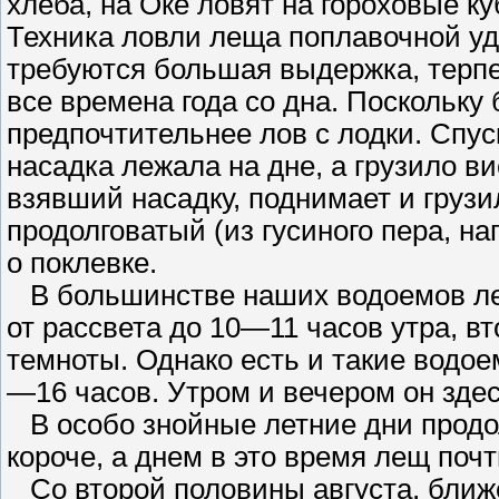
хлеба, на Оке ловят на гороховые к
Техника ловли леща поплавочной уд
требуются большая выдержка, терпе
все времена года со дна. Поскольку б
предпочтительнее лов с лодки. Спус
насадка лежала на дне, а грузило в
взявший насадку, поднимает и грузи
продолговатый (из гусиного пера, на
о поклевке.
В большинстве наших водоемов лещ
от рассвета до 10—11 часов утра, в
темноты. Однако есть и такие водое
—16 часов. Утром и вечером он здесь
В особо знойные летние дни продол
короче, а днем в это время лещ почт
Со второй половины августа, ближе