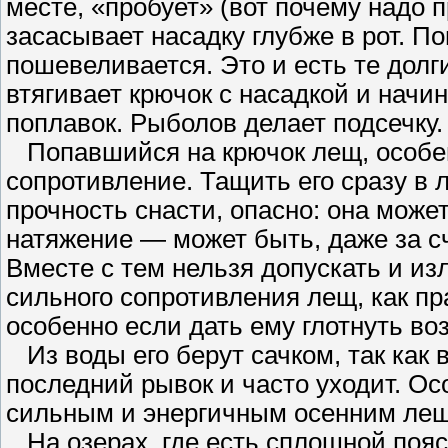
месте, «пробует» (вот почему надо 
засасывает насадку глубже в рот. П
пошевеливается. Это и есть те дол
втягивает крючок с насадкой и начи
поплавок. Рыболов делает подсечку.
Попавшийся на крючок лещ, особен
сопротивление. Тащить его сразу в л
прочность снасти, опасно: она мож
натяжение — может быть, даже за с
Вместе с тем нельзя допускать и и
сильного сопротивления лещ, как пр
особенно если дать ему глотнуть воз
Из воды его берут сачком, так как 
последний рывок и часто уходит. О
сильным и энергичным осенним ле
На озерах, где есть сплошной пояс